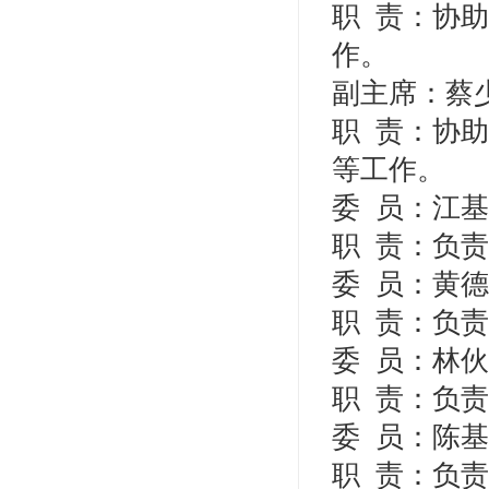
职
责：协助
作。
副主席：蔡
职
责：协助
等工作。
委
员：江基
职
责：负责
委
员：黄德
职
责：负责
委
员：林伙
职
责：负责
委
员：陈基
职
责：负责